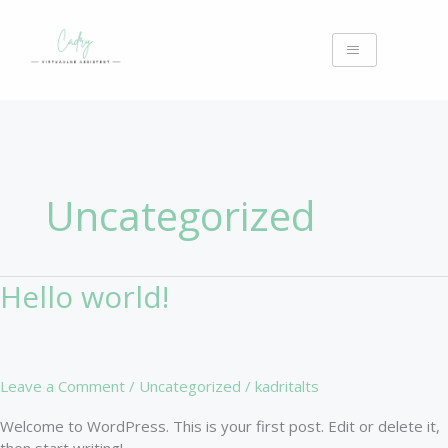
Skip
to
content
Uncategorized
Hello world!
Hello
world!
Leave a Comment
/
Uncategorized
/
kadritalts
Welcome to WordPress. This is your first post. Edit or delete it,
then start writing!