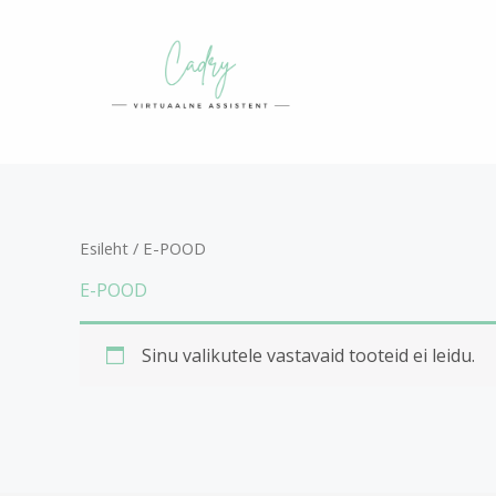
Skip
to
content
Esileht
/ E-POOD
E-POOD
Sinu valikutele vastavaid tooteid ei leidu.