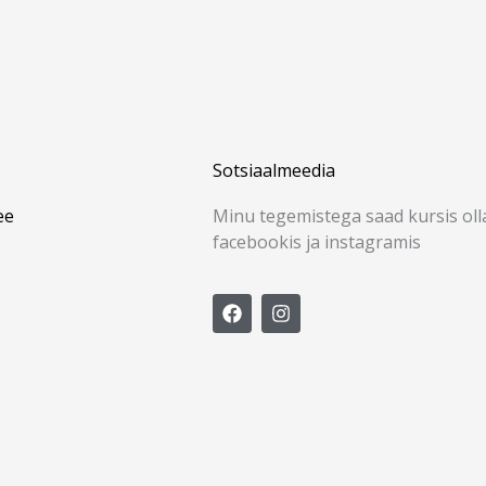
Sotsiaalmeedia
ee
Minu tegemistega saad kursis oll
facebookis ja instagramis
F
I
a
n
c
s
e
t
b
a
o
g
o
r
k
a
m